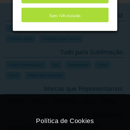
A Impressive World
Sem IVA incluído
Sobre Nós
Onde Estamos
Horário de Funcionamento
Contacto Geral
Contacto Apoio Técnico
Tudo para Sublimação
O que é Sublimação?
Kits
Impressoras
Tintas
Papel
Artigos para Sublimar
Marcas que Representamos
Sawgrass
Unisub
Chromaluxe
Siser
Galaxy
Equipamentos e Consumíveis
Plotters de Corte
Prensas Térmicas
Flex Têxtil