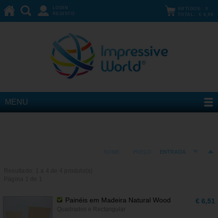
LOGIN
ARTIGOS:
0
REGISTO
TOTAL:
€ 0,00
MENU
Marca :: Chromaluxe
ORDENAR POR:
NOME
PREÇO
ENTRADA
Resultado: 1 a
4
de 4 produto(s)
Página 1 de 1
Painéis em Madeira Natural Wood
€ 6,51
Quadrados e Rectangular