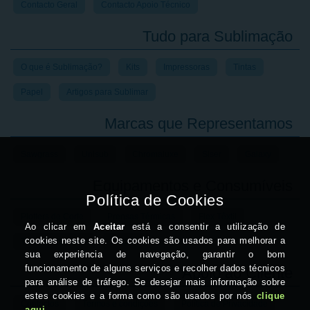
Contacto Geral
Contacto Apoio Técnico
Tudo para Sublimação
O que é Sublimação?
Kits
Impressoras
Tintas
Papel
Artigos para Sublimar
Marcas que Representamos
Sawgrass
Unisub
Chromaluxe
Siser
Galaxy
Equipamentos e Consumíveis
Plotters de Corte
Prensas Térmicas
Flex Têxtil
Transfer de Laser
Crachás
Apoio ao Cliente
Contactos
Termos e condições
Política de Privacidade