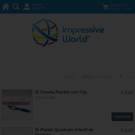
LOGIN
ARTIGOS:
0
REGISTO
TOTAL:
€ 0,00
Baptizado e Comunhão
ORDENAR POR:
NOME
PREÇO
ENTRADA
Caneta Retrátil com Clip
€ 0,52
Azul e Preta
COMPRAR
Puzzle Quadrado Infantil de
€ 1,15
Madeira