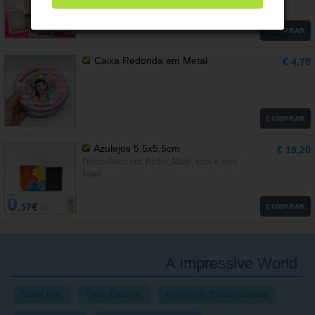
COMPRAR
Caixa Redonda em Metal
€ 4,70
COMPRAR
Azulejos 5,5x5,5cm
€ 19,20
Disponíveis em: Brilho, Mate, com e sem
Íman
COMPRAR
A Impressive World
Sobre Nós
Onde Estamos
Horário de Funcionamento