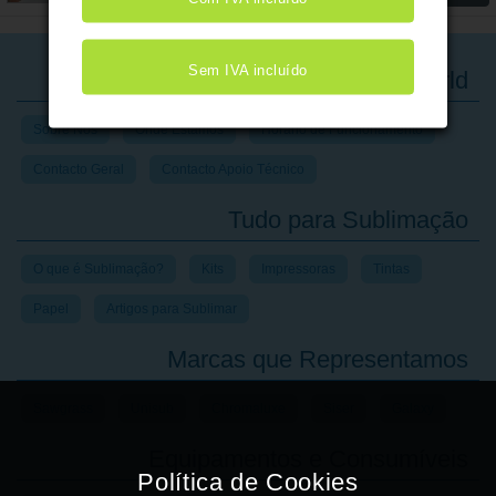
Sem IVA incluído
A Impressive World
Sobre Nós
Onde Estamos
Horário de Funcionamento
Contacto Geral
Contacto Apoio Técnico
Tudo para Sublimação
O que é Sublimação?
Kits
Impressoras
Tintas
Papel
Artigos para Sublimar
Marcas que Representamos
Sawgrass
Unisub
Chromaluxe
Siser
Galaxy
Equipamentos e Consumíveis