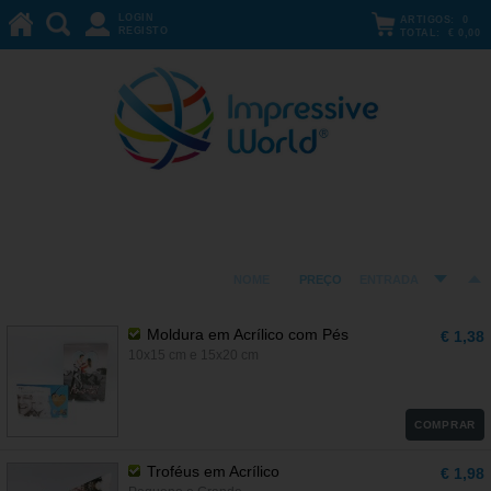
LOGIN
ARTIGOS:
0
REGISTO
TOTAL:
€ 0,00
Acrílicos
ORDENAR POR:
NOME
PREÇO
ENTRADA
Moldura em Acrílico com Pés
€ 1,38
10x15 cm e 15x20 cm
COMPRAR
Troféus em Acrílico
€ 1,98