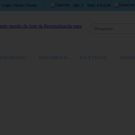
Login / Novo Cliente
Qtd:
0
Total:
€
€ 0,00
UIPAMENTOS
CONSUMÍVEIS
FLEX TÊXTIL
TRANS