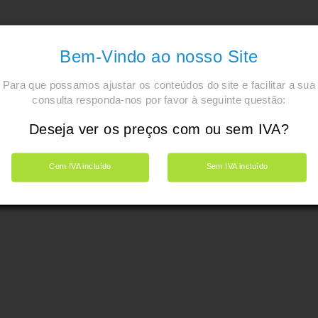
Bem-Vindo ao nosso Site
Para que possamos ajustar os conteúdos do site e facilitar a sua
consulta responda-nos por favor à seguinte questão:
Deseja ver os preços com ou sem IVA?
Com IVA incluído
Sem IVA incluído