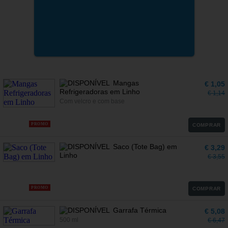
Mangas
€ 1,05
Refrigeradoras em Linho
€ 1,14
Com velcro e com base
PROMO
COMPRAR
Saco (Tote Bag) em
€ 3,29
Linho
€ 3,55
PROMO
COMPRAR
Garrafa Térmica
€ 5,08
500 ml
€ 6,47