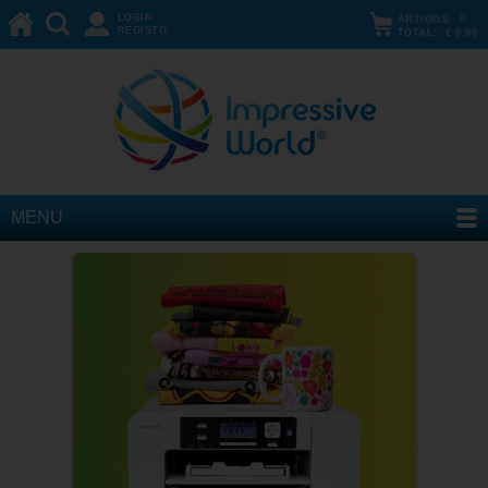
LOGIN
ARTIGOS:
0
REGISTO
TOTAL:
€ 0,00
MENU