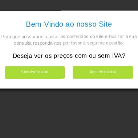
Bem-Vindo ao nosso Site
Para que possamos ajustar os conteúdos do site e facilitar a sua
consulta responda-nos por favor à seguinte questão:
Deseja ver os preços com ou sem IVA?
Com IVA incluído
Sem IVA incluído