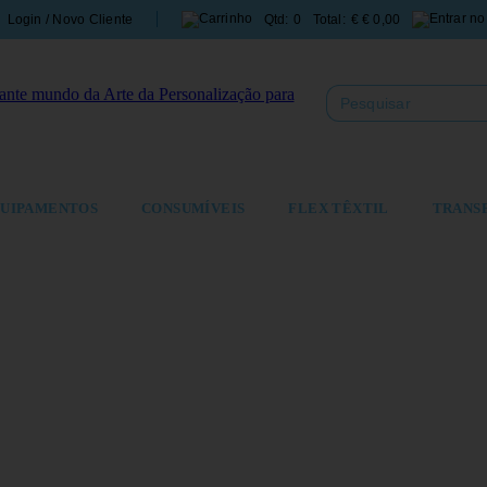
Login / Novo Cliente
Qtd:
0
Total:
€
€ 0,00
UIPAMENTOS
CONSUMÍVEIS
FLEX TÊXTIL
TRANS