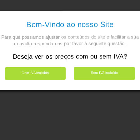
Bem-Vindo ao nosso Site
Para que possamos ajustar os conteúdos do site e facilitar a sua
consulta responda-nos por favor à seguinte questão:
Deseja ver os preços com ou sem IVA?
Com IVA incluído
Sem IVA incluído