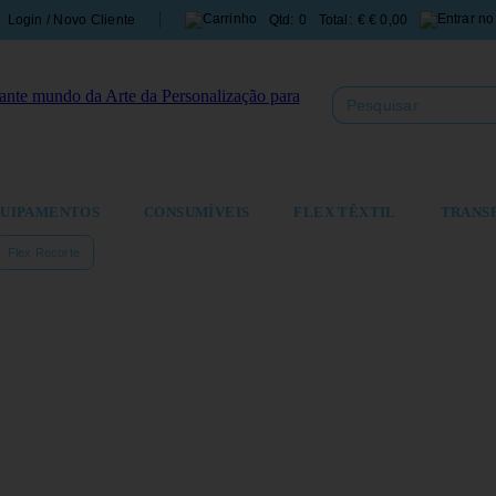
Login / Novo Cliente
Qtd:
0
Total:
€
€ 0,00
UIPAMENTOS
CONSUMÍVEIS
FLEX TÊXTIL
TRANS
Flex Recorte