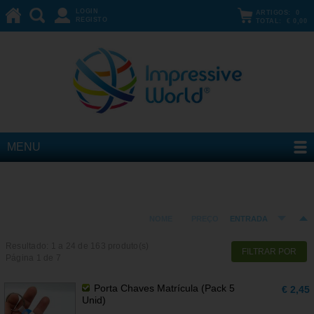
LOGIN
ARTIGOS:
0
REGISTO
TOTAL:
€ 0,00
MENU
Madeira
ORDENAR POR:
NOME
PREÇO
ENTRADA
Resultado: 1 a
24
de 163 produto(s)
FILTRAR POR
Página 1 de 7
Porta Chaves Matrícula (Pack 5
€ 2,45
Unid)