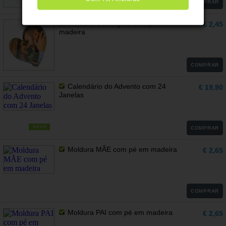
NOVO
COMPRAR
Moldura CORAÇÃO com pé em
€ 2,45
madeira
COMPRAR
Calendário do Advento com 24
€ 19,90
Janelas
NOVO
COMPRAR
Moldura MÃE com pé em madeira
€ 2,65
COMPRAR
Moldura PAI com pé em madeira
€ 2,65