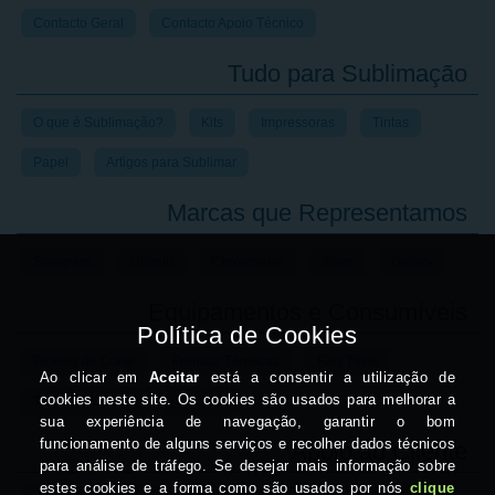
Contacto Geral
Contacto Apoio Técnico
Tudo para Sublimação
O que é Sublimação?
Kits
Impressoras
Tintas
Papel
Artigos para Sublimar
Marcas que Representamos
Sawgrass
Unisub
Chromaluxe
Siser
Galaxy
Equipamentos e Consumíveis
Plotters de Corte
Prensas Térmicas
Flex Têxtil
Transfer de Laser
Crachás
Apoio ao Cliente