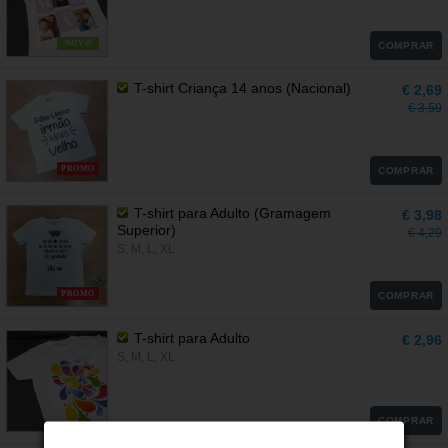
NOVO
COMPRAR
T-shirt Criança 14 anos (Nacional)
€ 2,69
€ 3,59
PROMO
COMPRAR
T-shirt para Adulto (Gramagem
€ 3,98
Superior)
€ 4,29
S, M, L, XL
PROMO
COMPRAR
T-shirt para Adulto
€ 2,96
S, M, L, XL
COMPRAR