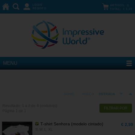
LOGIN
ARTIGOS:
0
REGISTO
TOTAL:
€ 0,00
MENU
T-shirts
ORDENAR POR:
NOME
PREÇO
ENTRADA
Resultado: 1 a
8
de 8 produto(s)
FILTRAR POR
Página 1 de 1
T-shirt Senhora (modelo cintado)
€ 2,99
S, M, L, XL