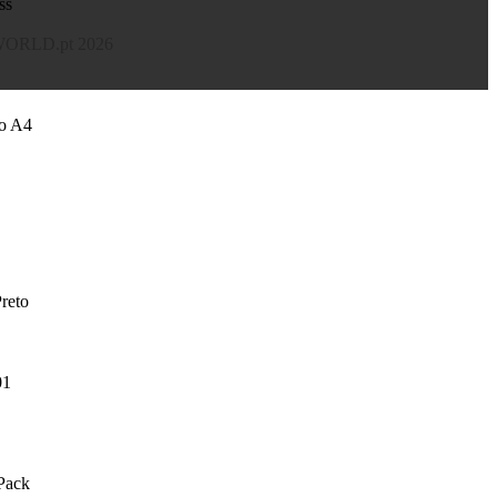
ss
WORLD.pt 2026
to A4
reto
01
Pack