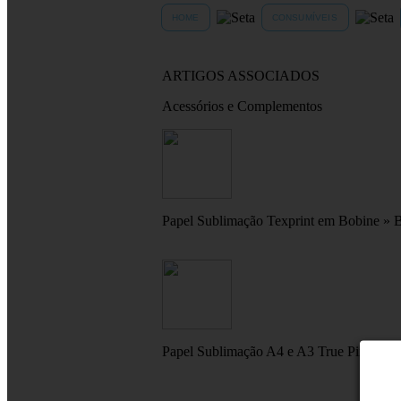
HOME
CONSUMÍVEIS
ARTIGOS ASSOCIADOS
Acessórios e Complementos
Papel Sublimação Texprint em Bobine » 
Papel Sublimação A4 e A3 True Pix » Fo