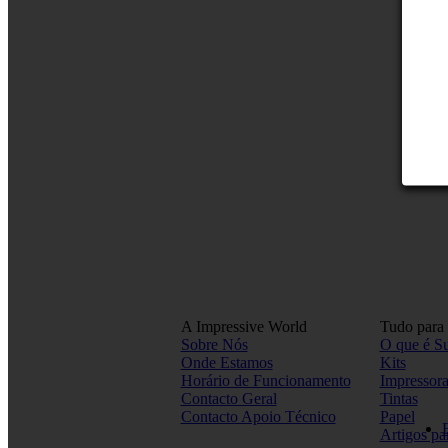
A Impressive World
Tudo para
Sobre Nós
O que é S
Onde Estamos
Kits
Horário de Funcionamento
Impressora
Contacto Geral
Tintas
Contacto Apoio Técnico
Papel
Artigos pa