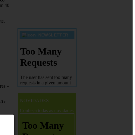
om 40
te,
NEWSLETTER
res »
NOVIDADES
30 e
Conheça todas as novidades