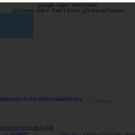
Login / Novo Cliente
Qtd:
0
Total:
€
€ 0,00
ARTIGOS SUBLIMÁVEIS
Acrílicos
Azulejos 5,5x5,5cm » Bra