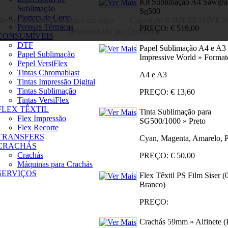
Kit Sublimação A4 Sawgra
Sublimação
Sg500
Plotters de Corte
 deverá acrescer IVA à taxa em vigor
Copyright © IMPRESSIVE-
Prensas Térmicas
PREÇO: € 519,00
Desenvolvido por Optimeios
CONSUMÍVEIS
DTF
Papel Sublimação A4 e A3
Papel Sublimação
Impressive World » Forma
Pepel VersiFlex
Tintas Chromablast
A4 e A3
Tintas Impressão Digital
Tintas Sublimação
PREÇO: € 13,60
Tintas VersiFlex
FLEX TÊXTIL
Tinta Sublimação para
Flex Impressão
SG500/1000 » Preto
Flex Recorte
TRANSFERS
Cyan, Magenta, Amarelo, P
CRACHÁS
Crachás
PREÇO: € 50,00
Máquinas para Crachás
SERVIÇOS
Flex Têxtil PS Film Siser (
Branco)
PREÇO:
Crachás 59mm » Alfinete (