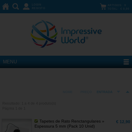
LOGIN
ARTIGOS:
0
REGISTO
TOTAL:
€ 0,00
MENU
Tapetes de Rato
ORDENAR POR:
NOME
PREÇO
ENTRADA
Resultado: 1 a
4
de 4 produto(s)
Página 1 de 1
Tapetes de Rato Renctangulares »
€ 12,90
Espessura 5 mm (Pack 10 Unid)