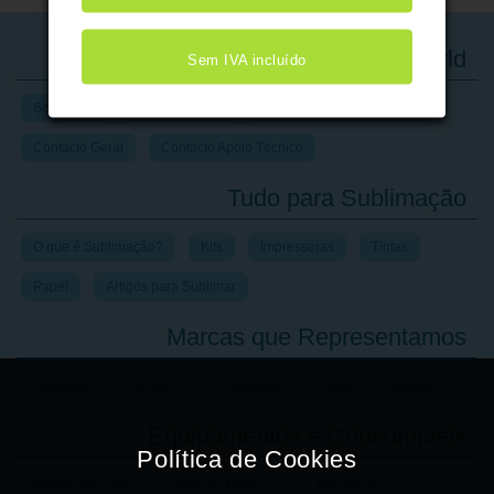
A Impressive World
Sem IVA incluído
Sobre Nós
Onde Estamos
Horário de Funcionamento
Contacto Geral
Contacto Apoio Técnico
Tudo para Sublimação
O que é Sublimação?
Kits
Impressoras
Tintas
Papel
Artigos para Sublimar
Marcas que Representamos
Sawgrass
Unisub
Chromaluxe
Siser
Galaxy
Equipamentos e Consumíveis
Plotters de Corte
Prensas Térmicas
Flex Têxtil