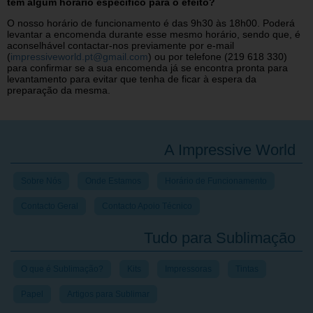
têm algum horário específico para o efeito?
O nosso horário de funcionamento é das 9h30 às 18h00. Poderá
levantar a encomenda durante esse mesmo horário, sendo que, é
aconselhável contactar-nos previamente por e-mail
(
impressiveworld.pt@gmail.com
) ou por telefone (219 618 330)
para confirmar se a sua encomenda já se encontra pronta para
levantamento para evitar que tenha de ficar à espera da
preparação da mesma.
A Impressive World
Sobre Nós
Onde Estamos
Horário de Funcionamento
Contacto Geral
Contacto Apoio Técnico
Tudo para Sublimação
O que é Sublimação?
Kits
Impressoras
Tintas
Papel
Artigos para Sublimar