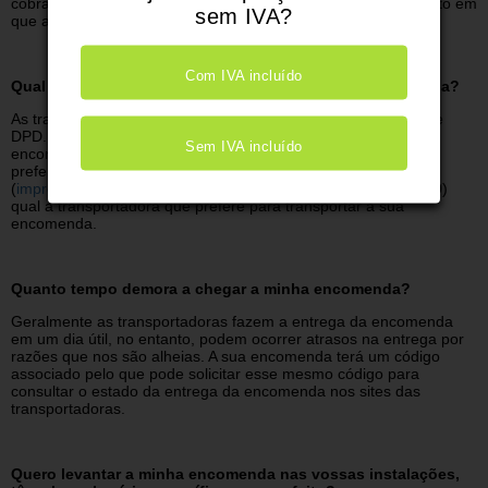
cobrança e realizar o pagamento à transportadora no momento em
sem IVA?
que a recebe.
Com IVA incluído
Qual é a transportadora que entregará a minha encomenda?
As transportadoras com que trabalhamos são CTT Expresso e
DPD. Internamente fazemos a gestão de distribuição das
Sem IVA incluído
encomendas entre as duas transportadoras mas, se tiver
preferência por alguma delas, indique-nos por e-mail
(
impressiveworld.pt@gmail.com
) ou por telefone (219 618 330)
qual a transportadora que prefere para transportar a sua
encomenda.
Quanto tempo demora a chegar a minha encomenda?
Geralmente as transportadoras fazem a entrega da encomenda
em um dia útil, no entanto, podem ocorrer atrasos na entrega por
razões que nos são alheias. A sua encomenda terá um código
associado pelo que pode solicitar esse mesmo código para
consultar o estado da entrega da encomenda nos sites das
transportadoras.
Quero levantar a minha encomenda nas vossas instalações,