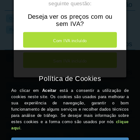
seguinte questão:
Tudo para Sublimação
Deseja ver os preços com ou
O que é Sublimação?
Kits
Impressoras
Tintas
sem IVA?
Papel
Artigos para Sublimar
Com IVA incluído
Marcas que Representamos
Sawgrass
Unisub
Chromaluxe
Siser
Galaxy
Sem IVA incluído
Equipamentos e Consumíveis
Plotters de Corte
Prensas Térmicas
Flex Têxtil
Transfer de Laser
Crachás
Apoio ao Cliente
Contactos
Termos e condições
Política de Privacidade
Informação Portes de Envio
FAQ's
Livro de Reclamações