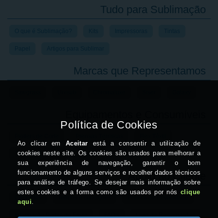
Tudo para Sublimação
O que é Sublimação?
Kits
Impressoras
Tintas
Papel
Artigos para Sublimar
Marcas que Representamos
Sawgrass
Unisub
Chromaluxe
Siser
Galaxy
Equipamentos e Consumíveis
Plotters de Corte
Prensas Térmicas
Flex Têxtil
Transfer de Laser
Crachás
Apoio ao Cliente
Contactos
Termos e condições
Política de Privacidade
Informação Portes de Envio
FAQ's
Livro de Reclamações