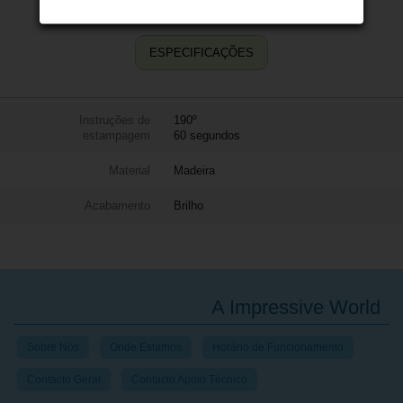
ESPECIFICAÇÕES
Instruções de
190º
estampagem
60 segundos
Material
Madeira
Acabamento
Brilho
A Impressive World
Sobre Nós
Onde Estamos
Horário de Funcionamento
Contacto Geral
Contacto Apoio Técnico