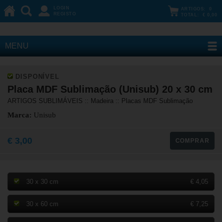
LOGIN
ARTIGOS:
0
REGISTO
TOTAL:
€ 0,00
MENU
DISPONÍVEL
Placa MDF Sublimação (Unisub) 20 x 30 cm
ARTIGOS SUBLIMÁVEIS :: Madeira :: Placas MDF Sublimação
Marca:
Unisub
€ 3,00
COMPRAR
30 x 30 cm
€ 4,05
30 x 60 cm
€ 7,25